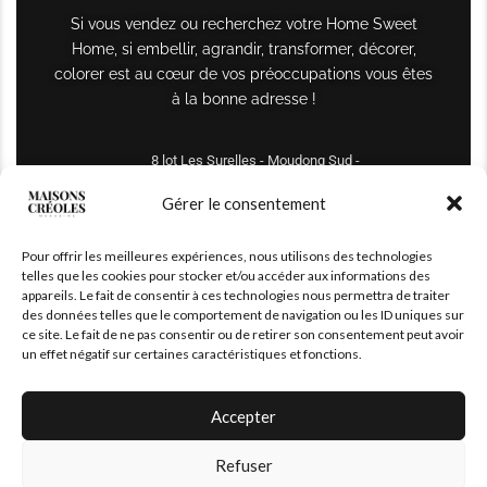
Si vous vendez ou recherchez votre Home Sweet
Home, si embellir, agrandir, transformer, décorer,
colorer est au cœur de vos préoccupations vous êtes
à la bonne adresse !
8 lot Les Surelles - Moudong Sud -
97122 Baie-Mahault
Gérer le consentement
Tél : +590 690 61 64 70
Pour offrir les meilleures expériences, nous utilisons des technologies
maisonscreoles.immo@gmail.com
telles que les cookies pour stocker et/ou accéder aux informations des
appareils. Le fait de consentir à ces technologies nous permettra de traiter
des données telles que le comportement de navigation ou les ID uniques sur
ce site. Le fait de ne pas consentir ou de retirer son consentement peut avoir
un effet négatif sur certaines caractéristiques et fonctions.
Accepter
Refuser