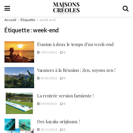
Accueil
Étiquette
week-end
Étiquette :
week-end
Évasion à deux le temps d’un week-end
19/07/2023
0
Vacances à la Réunion : Zen, soyons zen !
30/06/2023
0
La rentrée version farniente !
04/09/2015
0
Des kayaks originaux !
18/11/2014
0