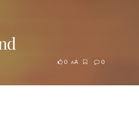
end
0
0
A
A