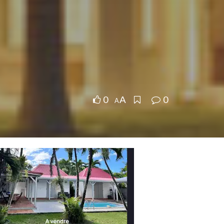
0
0
A
A