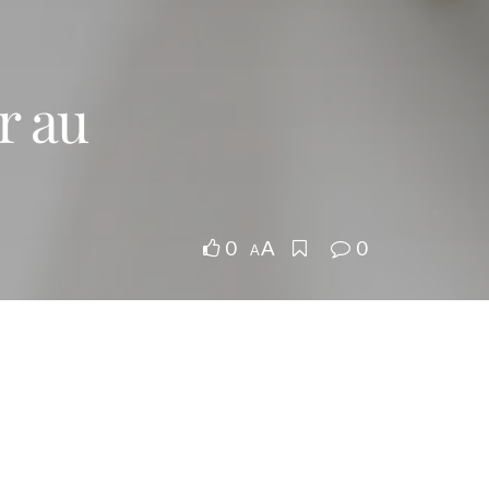
r au
0
0
A
A