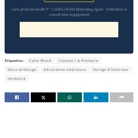
Carte professionnelle T · Certifié Global Marketing Agent · Estimation et
conseil sans engagement
Étiquettes :
Color Block
Couleurs & Peinture
Déco et Design
Décoration intérieure
Design d'intérieur
tendance