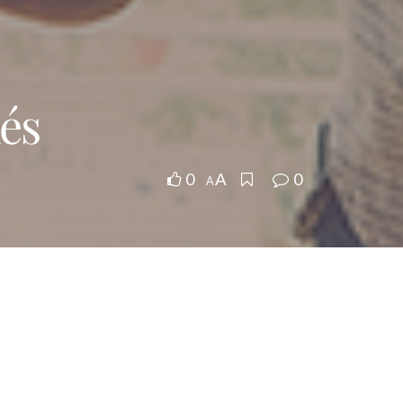
lés
0
0
A
A