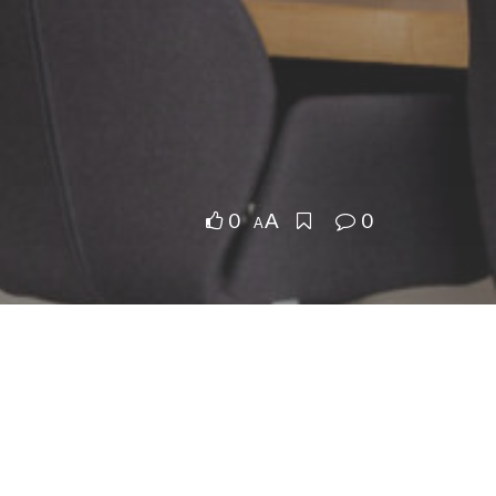
0
0
A
A