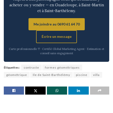
acheter ou y vendre — en Guadeloupe, à Saint-Martin
et à Saint-Barthélemy.
Me joindre au 0690 61 64 70
Écrire un message
Carte professionnelle T · Certifié Global Marketing Agent · Estimation et
conseil sans engagement
Étiquettes :
contraste
formes géométriques
géométrique
île de Saint-Barthélémy
piscine
villa