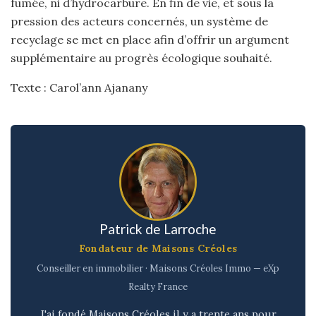
fumée, ni d’hydrocarbure. En fin de vie, et sous la
pression des acteurs concernés, un système de
recyclage se met en place afin d’offrir un argument
supplémentaire au progrès écologique souhaité.
Texte : Carol’ann Ajanany
Patrick de Larroche
Fondateur de Maisons Créoles
Conseiller en immobilier · Maisons Créoles Immo — eXp
Realty France
J'ai fondé Maisons Créoles il y a trente ans pour