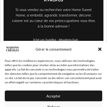
À PROPOS
Si vous vendez ou recherchez votre Home Sweet
Home, si embellir, agrandir, transformer, décorer,
colorer est au cœur de vos préoccupations vous êtes
à la bonne adresse !
8 lot Les Surelles - Moudong Sud -
97122 Baie-Mahault
Gérer le consentement
Tél : +590 690 61 64 70
Pour offrir les meilleures expériences, nous utilisons des technologies
maisonscreoles.immo@gmail.com
telles que les cookies pour stocker et/ou accéder aux informations des
appareils. Le fait de consentir à ces technologies nous permettra de traiter
des données telles que le comportement de navigation ou les ID uniques sur
ce site. Le fait de ne pas consentir ou de retirer son consentement peut avoir
un effet négatif sur certaines caractéristiques et fonctions.
Accepter
Refuser