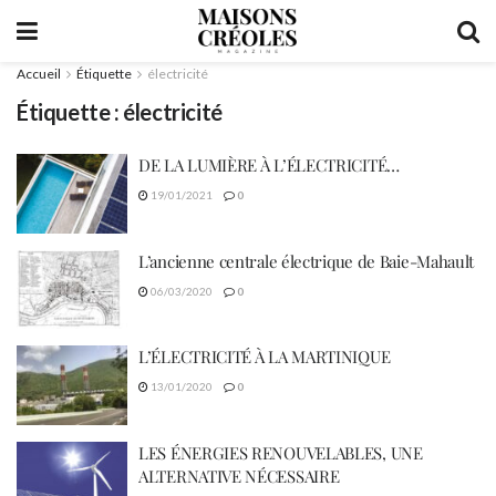
Accueil
Étiquette
électricité
Étiquette :
électricité
DE LA LUMIÈRE À L’ÉLECTRICITÉ…
19/01/2021
0
L’ancienne centrale électrique de Baie-Mahault
06/03/2020
0
L’ÉLECTRICITÉ À LA MARTINIQUE
13/01/2020
0
LES ÉNERGIES RENOUVELABLES, UNE
ALTERNATIVE NÉCESSAIRE