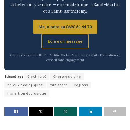
acheter ou y vendre — en Guadeloupe, à Saint-Martin
et à Saint-Barthélemy.
Me joindre au 0690 61 64 70
Écrire un message
Carte professionnelle T · Certifié Global Marketing Agent · Estimation et
conseil sans engagement
Étiquettes :
électricité
énergie solaire
enjeux écologiques
ministère
régions
transition écologique