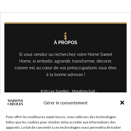
À PROPOS
Si vous vendez ou recherchez votre Home Sweet
Home, si embellir, agrandir, transformer, décorer,
colorer est au cœur de vos préoccupations vous êtes
à la bonne adresse !
8 lot Les Surelles - Moudong Sud -
97122 Baie-Mahault
Gérer le consentement
Tél : +590 690 61 64 70
Pour offrir les meilleures expériences, nous utilisons des technologies
maisonscreoles.immo@gmail.com
telles que les cookies pour stocker et/ou accéder aux informations des
appareils. Le fait de consentir à ces technologies nous permettra de traiter