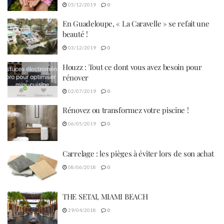
05/12/2019
0
En Guadeloupe, « La Caravelle » se refait une
beauté !
03/12/2019
0
Houzz : Tout ce dont vous avez besoin pour
rénover
02/07/2019
0
Rénovez ou transformez votre piscine !
06/05/2019
0
Carrelage : les pièges à éviter lors de son achat
08/06/2018
0
THE SETAI, MIAMI BEACH
29/04/2018
0