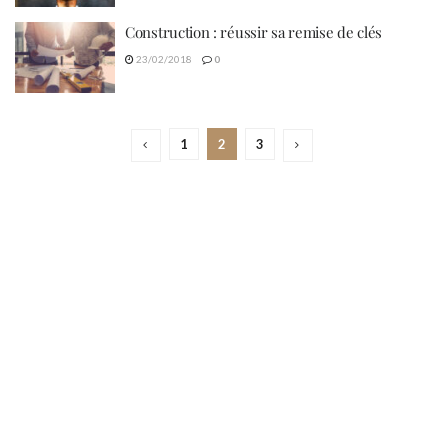
Construction : réussir sa remise de clés
23/02/2018
0
1
2
3