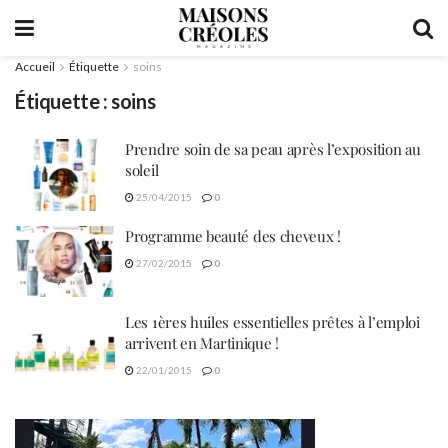
Accueil
Étiquette
soins
Étiquette :
soins
Prendre soin de sa peau après l’exposition au
soleil
25/04/2015
0
Programme beauté des cheveux !
27/02/2015
0
Les 1ères huiles essentielles prêtes à l’emploi
arrivent en Martinique !
22/01/2015
0