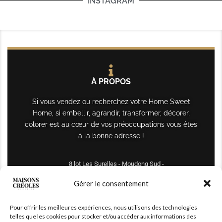
INSTAGRAM
À PROPOS
Si vous vendez ou recherchez votre Home Sweet
Home, si embellir, agrandir, transformer, décorer,
colorer est au cœur de vos préoccupations vous êtes
à la bonne adresse !
8 lot Les Surelles - Moudong Sud -
97122 Baie-Mahault
Gérer le consentement
Tél : +590 690 61 64 70
Pour offrir les meilleures expériences, nous utilisons des technologies
maisonscreoles.immo@gmail.com
telles que les cookies pour stocker et/ou accéder aux informations des