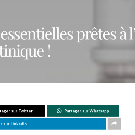
 essentielles prêtes à 
tinique !
tager sur Twitter
Partager sur Whatsapp
r sur Linkedin