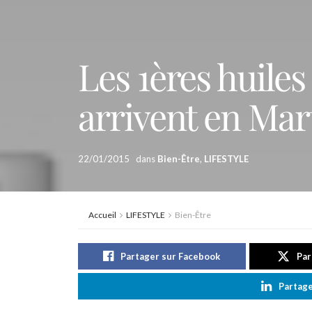
Les 1ères huiles
arrivent en Mar
22/01/2015
dans
Bien-Être
,
LIFESTYLE
Accueil
LIFESTYLE
Bien-Être
Partager sur Facebook
Par
Partage