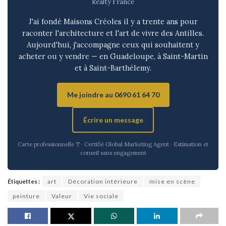
Realty France
J'ai fondé Maisons Créoles il y a trente ans pour
raconter l'architecture et l'art de vivre des Antilles.
Aujourd'hui, j'accompagne ceux qui souhaitent y
acheter ou y vendre — en Guadeloupe, à Saint-Martin
et à Saint-Barthélemy.
Me joindre au 0690 61 64 70
Écrire un message
Carte professionnelle T · Certifié Global Marketing Agent · Estimation et
conseil sans engagement
Étiquettes :
art
Décoration intérieure
mise en scène
peinture
Valeur
Vie sociale