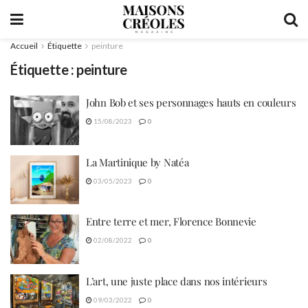
Accueil
Étiquette
peinture
Étiquette :
peinture
John Bob et ses personnages hauts en couleurs
15/08/2023
0
La Martinique by Natéa
03/05/2023
0
Entre terre et mer, Florence Bonnevie
02/08/2022
0
L’art, une juste place dans nos intérieurs
09/03/2022
0