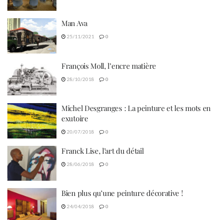
Man Ava
25/11/2021
0
François Moll, l’encre matière
28/10/2018
0
Michel Desgranges : La peinture et les mots en
exutoire
20/07/2018
0
Franck Lise, l’art du détail
28/06/2018
0
Bien plus qu’une peinture décorative !
24/04/2018
0