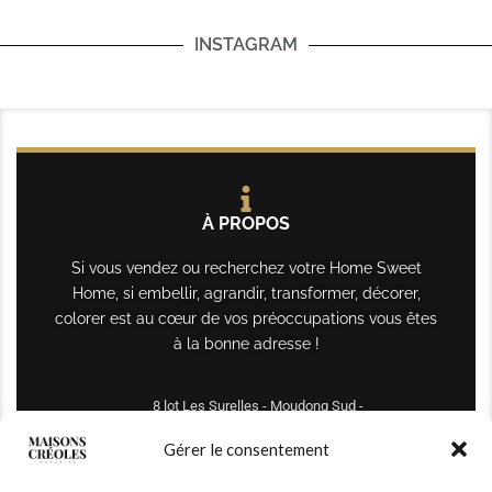
INSTAGRAM
À PROPOS
Si vous vendez ou recherchez votre Home Sweet
Home, si embellir, agrandir, transformer, décorer,
colorer est au cœur de vos préoccupations vous êtes
à la bonne adresse !
8 lot Les Surelles - Moudong Sud -
97122 Baie-Mahault
Gérer le consentement
Tél : +590 690 61 64 70