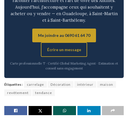
raconter l'architecture et l'art de vivre des Antilles.
Aujourd'hui, j'accompagne ceux qui souhaitent y
acheter ou y vendre — en Guadeloupe, à Saint-Martin
et à Saint-Barthélemy.
Me joindre au 0690 61 64 70
Écrire un message
Carte professionnelle T · Certifié Global Marketing Agent · Estimation et
conseil sans engagement
Étiquettes :
carrelage
Décoration
intérieur
maison
revêtement
tendance