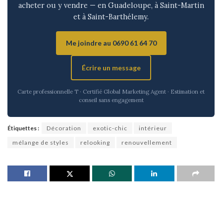
acheter ou y vendre — en Guadeloupe, à Saint-Martin
et à Saint-Barthélemy.
Me joindre au 0690 61 64 70
Écrire un message
Carte professionnelle T · Certifié Global Marketing Agent · Estimation et
conseil sans engagement
Étiquettes :
Décoration
exotic-chic
intérieur
mélange de styles
relooking
renouvellement