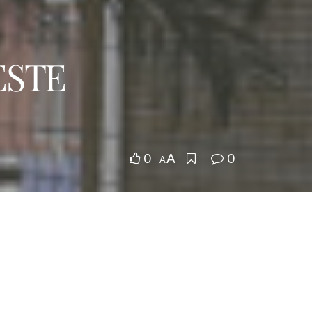
ESTE
0
0
A
A