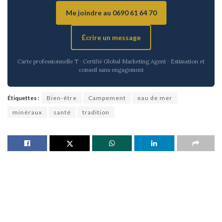
Me joindre au 0690 61 64 70
Écrire un message
Carte professionnelle T · Certifié Global Marketing Agent · Estimation et
conseil sans engagement
Étiquettes :
Bien-être
Campement
eau de mer
minéraux
santé
tradition