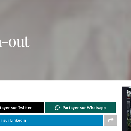
n-out
tager sur Twitter
Partager sur Whatsapp
r sur Linkedin