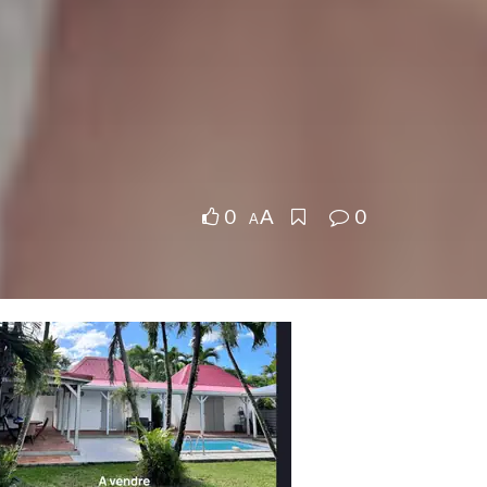
0
0
A
A