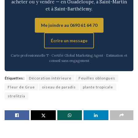
acheter ou y vendre — en Guadeloupe, à Saint-Martin
et à Saint-Barthélemy.
Me joindre au 0690 61 64 70
Écrire un message
Carte professionnelle T · Certifié Global Marketing Agent · Estimation et
conseil sans engagement
Étiquettes :
Décoration intérieure
Feuilles oblongues
Fleur de Grue
oiseau de paradis
plante tropicale
strelitzia