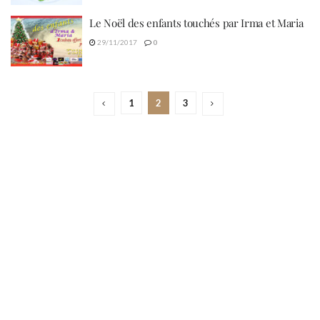
Le Noël des enfants touchés par Irma et Maria
29/11/2017
0
1
2
3