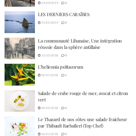
23/09/2019
0
LES DERNIERS CARAÏBES
31/05/2019
0
La communauté Libanaise, Une intégration
réussie dans la sphère antillaise
13/10/2018
0
L’heliconia psittacorum
20/07/2018
1
Salade de crabe rouge de mer, avocat et citron
vert
30/03/2018
0
Le Thazard de nos côtes une salade fraîcheur
par Thibault Barbafieri (Top Chef)
16/01/2018
0