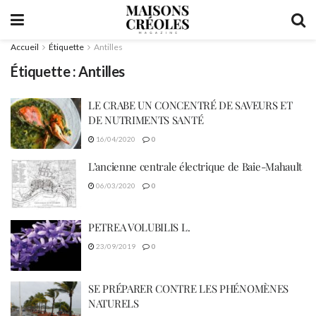
Accueil
Étiquette
Antilles
Étiquette :
Antilles
LE CRABE UN CONCENTRÉ DE SAVEURS ET
DE NUTRIMENTS SANTÉ
16/04/2020
0
L’ancienne centrale électrique de Baie-Mahault
06/03/2020
0
PETREA VOLUBILIS L.
23/09/2019
0
SE PRÉPARER CONTRE LES PHÉNOMÈNES
NATURELS