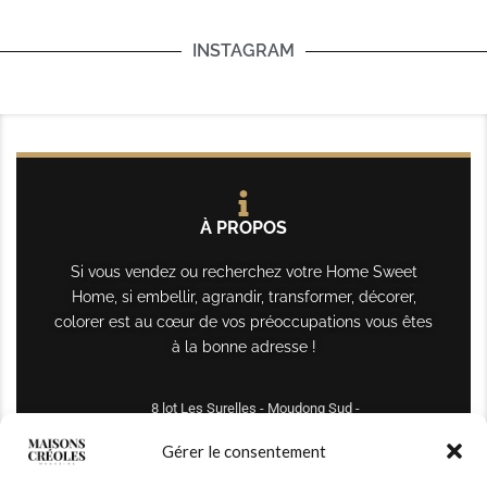
INSTAGRAM
À PROPOS
Si vous vendez ou recherchez votre Home Sweet
Home, si embellir, agrandir, transformer, décorer,
colorer est au cœur de vos préoccupations vous êtes
à la bonne adresse !
8 lot Les Surelles - Moudong Sud -
97122 Baie-Mahault
Gérer le consentement
Tél : +590 690 61 64 70