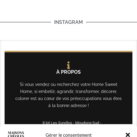
INSTAGRAM
À PROPOS
Si vous vendez ou recherchez votre Home Sweet
Home, si embellir, agrandir, transformer, décorer,
colorer est au cœur de vos préoccupations vous êtes
à la bonne adresse !
8 lot Les Surelles - Moudong Sud -
97122 Baie-Mahault
Gérer le consentement