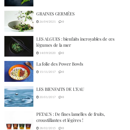
GRAINES GERMÉES
26/04/2021
0
LES ALGUES : bienfaits incroyables de ces
légumes de la mer
14/09/2020
0
La folie des Power Bowls
15/11/2017
0
LES BIENFAITS DE L’EAU
20/01/2017
0
PETAL’S : De fines lamelles de fruits,
croustillantes et légères !
28/02/2015
0