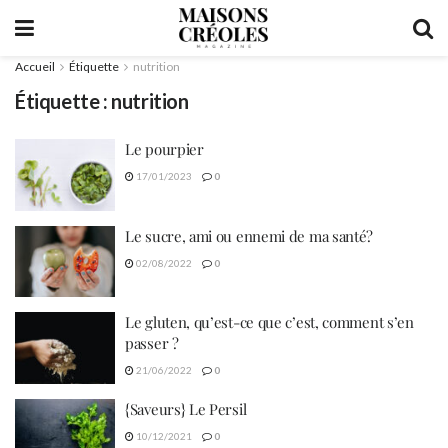
Accueil
Étiquette
nutrition
Étiquette :
nutrition
Le pourpier
17/01/2023
0
Le sucre, ami ou ennemi de ma santé?
02/08/2022
0
Le gluten, qu’est-ce que c’est, comment s’en
passer ?
21/06/2022
0
{Saveurs} Le Persil
10/12/2021
0