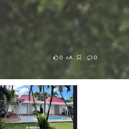
0
0
A
A