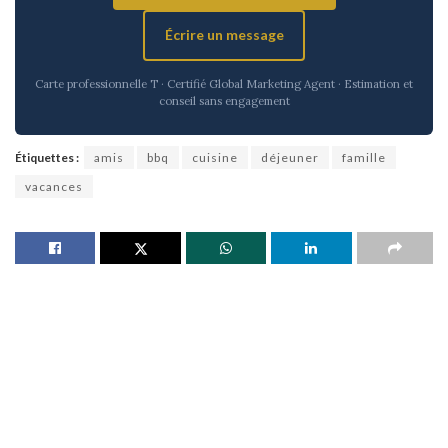
Écrire un message
Carte professionnelle T · Certifié Global Marketing Agent · Estimation et
conseil sans engagement
Étiquettes :
amis
bbq
cuisine
déjeuner
famille
vacances