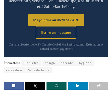
acheter ou y vendre — en Guadeloupe, à Saint-Martin
et à Saint-Barthélemy.
Me joindre au 0690 61 64 70
Écrire un message
Carte professionnelle T · Certifié Global Marketing Agent · Estimation et
conseil sans engagement
Étiquettes :
Bien-être
design
détente
hygiène
relaxation
Salle de bains