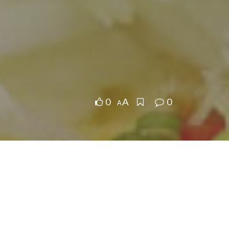
0
0
A
A