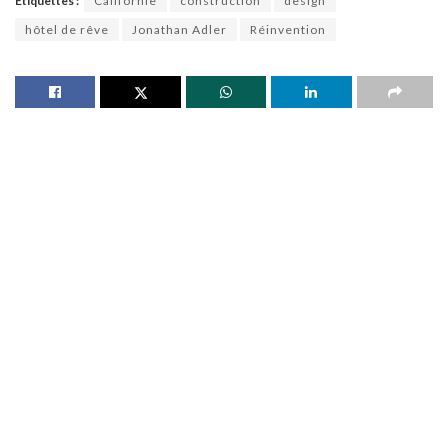
Étiquettes :
Californie
construction
design
hôtel de rêve
Jonathan Adler
Réinvention