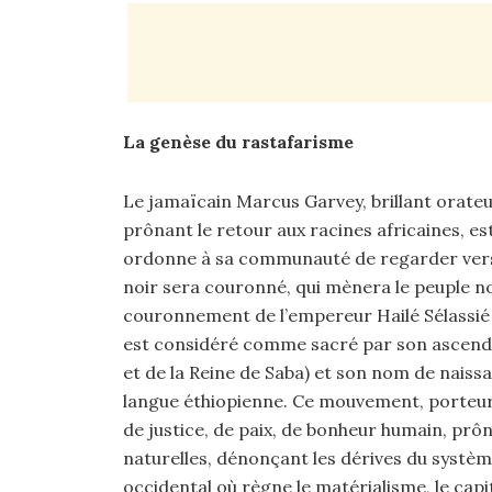
La genèse du rastafarisme
Le jamaïcain Marcus Garvey, brillant orateur
prônant le retour aux racines africaines, es
ordonne à sa communauté de regarder vers l’
noir sera couronné, qui mènera le peuple noir
couronnement de l’empereur Hailé Sélassié 
est considéré comme sacré par son ascenda
et de la Reine de Saba) et son nom de naissa
langue éthiopienne. Ce mouvement, porteur
de justice, de paix, de bonheur humain, prôn
naturelles, dénonçant les dérives du systèm
occidental où règne le matérialisme, le capit