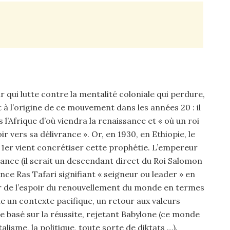
 qui lutte contre la mentalité coloniale qui perdure,
t à l’origine de ce mouvement dans les années 20 : il
Afrique d’où viendra la renaissance et « où un roi
 vers sa délivrance ». Or, en 1930, en Ethiopie, le
1er vient concrétiser cette prophétie. L’empereur
nce (il serait un descendant direct du Roi Salomon
nce Ras Tafari signifiant « seigneur ou leader » en
 de l’espoir du renouvellement du monde en termes
e un contexte pacifique, un retour aux valeurs
e basé sur la réussite, rejetant Babylone (ce monde
alisme, la politique, toute sorte de diktats …).