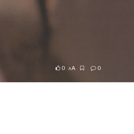
0
0
A
A