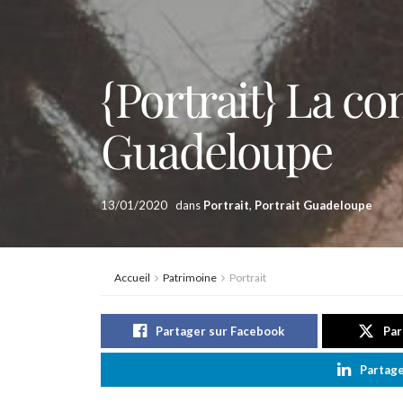
{Portrait} La 
Guadeloupe
13/01/2020
dans
Portrait
,
Portrait Guadeloupe
Accueil
Patrimoine
Portrait
Partager sur Facebook
Par
Partage