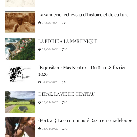
La vannerie, écheveau d’histoire et de culture
22/06/2021
0
LA PÊCHE À LA MARTINIQUE
22/06/2021
0
{Exposition} Mas Kontré – Du 8 au 28 février
2020
04/02/2020
0
DEPAZ, LA VIE DE CHÂTEAU
13/01/2020
0
{Portrait} La communauté Rasta en Guadeloupe
13/01/2020
0