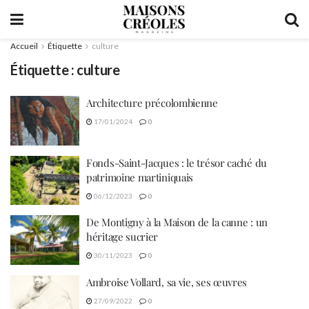
Accueil
Étiquette
culture
Étiquette :
culture
Architecture précolombienne
17/01/2024
0
Fonds-Saint-Jacques : le trésor caché du
patrimoine martiniquais
06/12/2023
0
De Montigny à la Maison de la canne : un
héritage sucrier
30/11/2023
0
Ambroise Vollard, sa vie, ses œuvres
27/09/2022
0