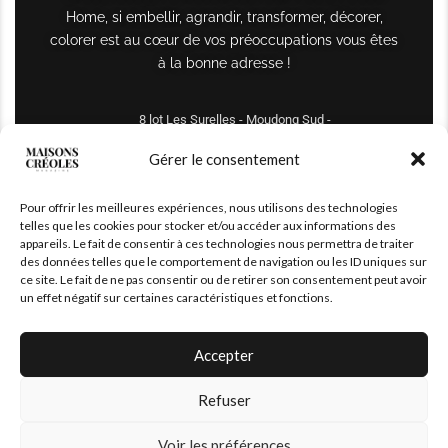
Home, si embellir, agrandir, transformer, décorer,
colorer est au cœur de vos préoccupations vous êtes
à la bonne adresse !
8 lot Les Surelles - Moudong Sud -
97122 Baie-Mahault
Gérer le consentement
Tél : +590 690 61 64 70
Pour offrir les meilleures expériences, nous utilisons des technologies
maisonscreoles.immo@gmail.com
telles que les cookies pour stocker et/ou accéder aux informations des
appareils. Le fait de consentir à ces technologies nous permettra de traiter
des données telles que le comportement de navigation ou les ID uniques sur
ce site. Le fait de ne pas consentir ou de retirer son consentement peut avoir
un effet négatif sur certaines caractéristiques et fonctions.
Accepter
Refuser
© 2026 – All Right Reserved. Designed and Developed by
MaisonCréoles
Voir les préférences