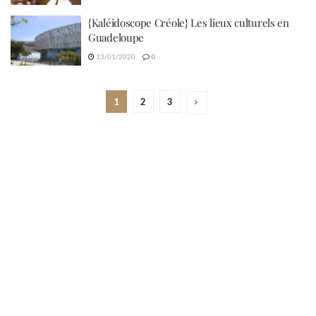
{Kaléidoscope Créole} Les lieux culturels en
Guadeloupe
13/01/2020
0
1
2
3