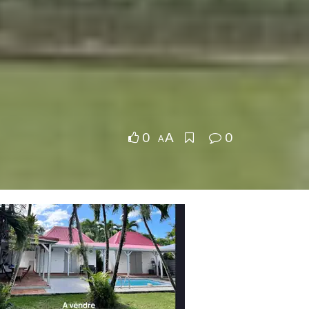
0
0
A
A