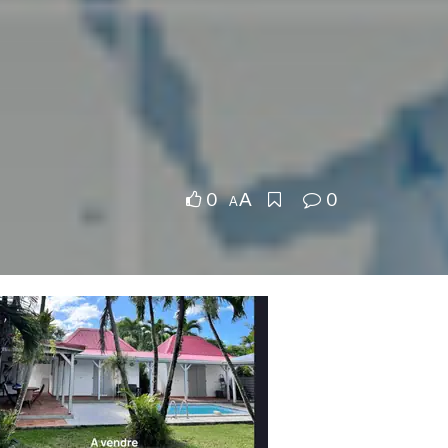
0
0
A
A