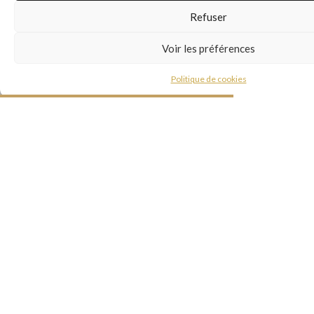
Refuser
Voir les préférences
Politique de cookies
INSTAGRAM
À PROPOS
Si vous vendez ou recherchez votre Home Sweet
Home, si embellir, agrandir, transformer, décorer,
colorer est au cœur de vos préoccupations vous êtes
à la bonne adresse !