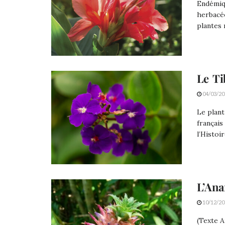
Endémiqu
herbacée
plantes 
Le Ti
04/03/20
Le plant
français
l’Histoir
L’Ana
10/12/20
(Texte A