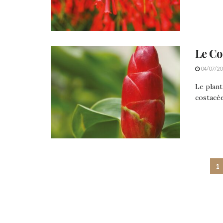
Le Co
04/07/20
Le plant
costacée
1