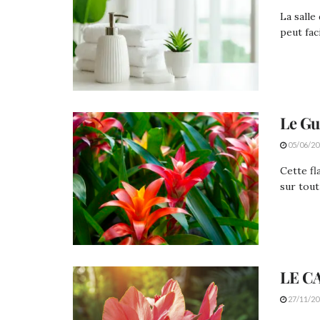
La salle
peut fac
Le G
05/06/20
Cette fl
sur tou
LE C
27/11/20