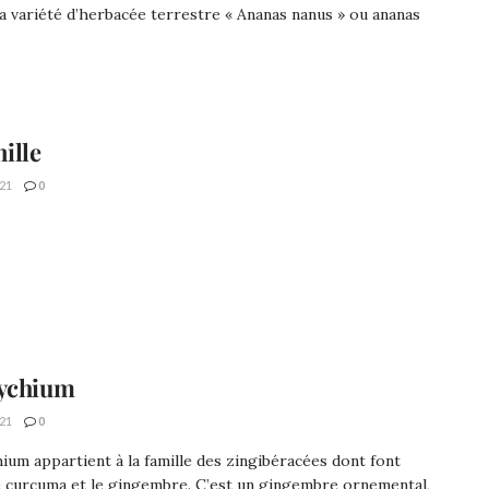
la variété d’herbacée terrestre « Ananas nanus » ou ananas
nille
21
0
dychium
21
0
ium appartient à la famille des zingibéracées dont font
e curcuma et le gingembre. C’est un gingembre ornemental,