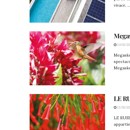
vivace, ...
Megas
13/01/20
Megaske
spectacu
Megaske
LE R
11/01/20
LE RUSS
appartie