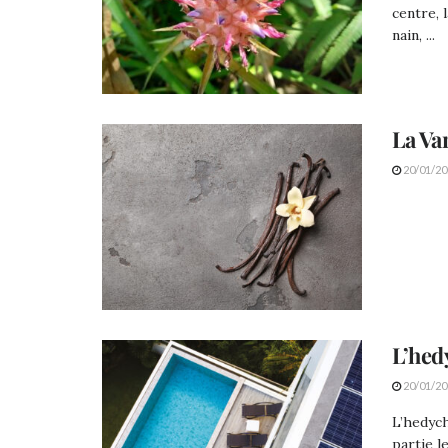
centre, 
nain, ...
La Va
20/01/20
L’he
20/01/20
L’hedych
partie l