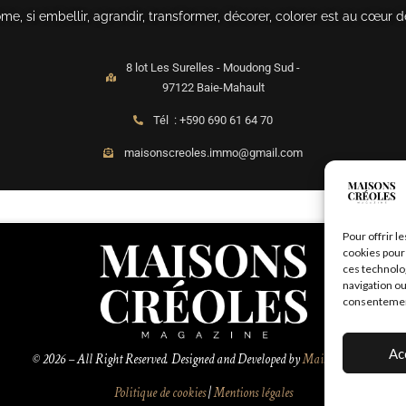
, si embellir, agrandir, transformer, décorer, colorer est au cœur d
8 lot Les Surelles - Moudong Sud -
97122 Baie-Mahault
Tél : +590 690 61 64 70
maisonscreoles.immo@gmail.com
Pour offrir l
cookies pour 
ces technolo
navigation ou
consentement 
Ac
© 2026 – All Right Reserved. Designed and Developed by
MaisonCréoles
Politique de cookies
|
Mentions légales