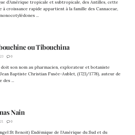
e d’Amérique tropicale et subtropicale, des Antilles, cette
 à croissance rapide appartient à la famille des Cannaceae,
monocotylédones ...
bouchine ou Tibouchina
23
0
 doit son nom au pharmacien, explorateur et botaniste
 Jean Baptiste Christian Fusée-Aublet, (1723/1778), auteur de
e des ...
nas Nain
21
0
ngel St Benoit) Endémique de l’Amérique du Sud et du