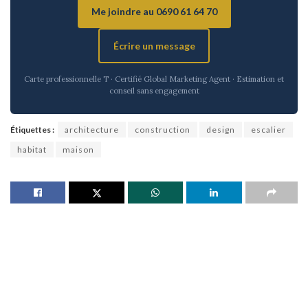
Me joindre au 0690 61 64 70
Écrire un message
Carte professionnelle T · Certifié Global Marketing Agent · Estimation et
conseil sans engagement
Étiquettes :
architecture
construction
design
escalier
habitat
maison