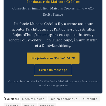
Fondateur de Maisons Créoles
Conseiller en immobilier · Maisons Créoles Immo — eXp
Realty France
J'ai fondé Maisons Créoles il y a trente ans pour
raconter l'architecture et l'art de vivre des Antilles.
Aujourd'hui, j'accompagne ceux qui souhaitent y
acheter ou y vendre — en Guadeloupe, à Saint-Martin
et à Saint-Barthélemy.
Me joindre au 0690 61 64 70
Écrire un message
Carte professionnelle T · Certifié Global Marketing Agent · Estimation et
conseil sans engagement
Étiquettes :
Déco et Design
Design écologique
durabilité
Écologie
qualité
tendance