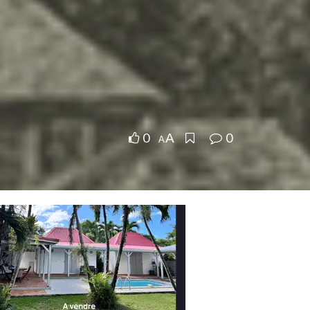
0
0
A
A