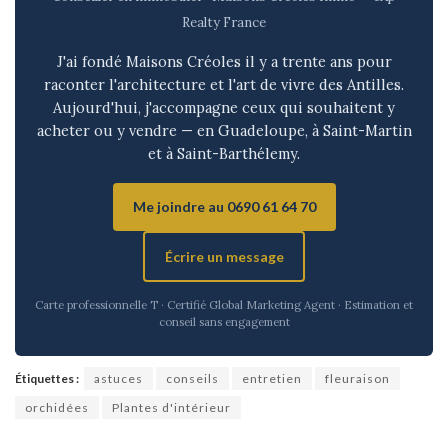
Realty France
J'ai fondé Maisons Créoles il y a trente ans pour
raconter l'architecture et l'art de vivre des Antilles.
Aujourd'hui, j'accompagne ceux qui souhaitent y
acheter ou y vendre — en Guadeloupe, à Saint-Martin
et à Saint-Barthélemy.
Me joindre au 0690 61 64 70
Écrire un message
Carte professionnelle T · Certifié Global Marketing Agent · Estimation et
conseil sans engagement
Étiquettes :
astuces
conseils
entretien
fleuraison
orchidées
Plantes d'intérieur